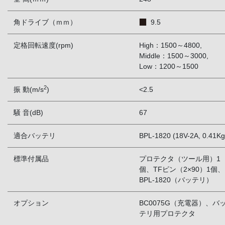
角ドライブ（ｍｍ）
9.5
定格回転速度(rpm)
High：1500～4800,
Middle：1500～3000,
Low：1200～1500
2
振 動(m/s
)
<2.5
騒 音(dB)
67
適合バッテリ
BPL-1820 (18V-2A, 0.41Kg
標準付属品
プロテクタ（ツール用）1
個、TFピン（2×90）1個、
BPL-1820（バッテリ）
オプション
BC0075G（充電器）、バ
テリ用プロテクタ