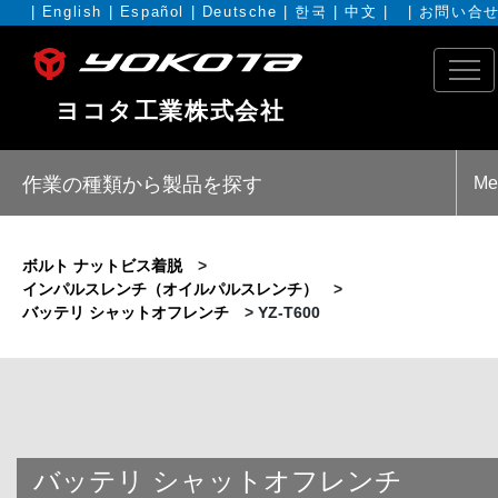
|
English
|
Español
|
Deutsche
|
한국
|
中文
| |
お問い合
ヨコタ工業株式会社
作業の種類から製品を探す
Me
ボルト ナットビス着脱
>
インパルスレンチ（オイルパルスレンチ）
>
バッテリ シャットオフレンチ
>
YZ-T600
バッテリ シャットオフレンチ