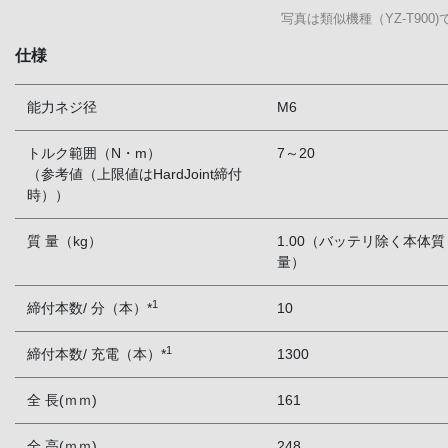
写真は類似機種（YZ-T900)
仕様
能力ネジ径
M6
トルク範囲（N・m）
7～20
（参考値（上限値はHardJoint締付
時））
質 量（kg）
1.00（バッテリ除く本体質
量）
1
締付本数/ 分（本）*
10
1
締付本数/ 充電（本）*
1300
全 長(ｍｍ)
161
全 高(ｍｍ)
248