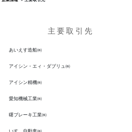
主要取引先
あいえす造船㈱
アイシン・エィ・ダブリュ㈱
アイシン精機㈱
愛知機械工業㈱
曙ブレーキ工業㈱
いすゞ自動車㈱