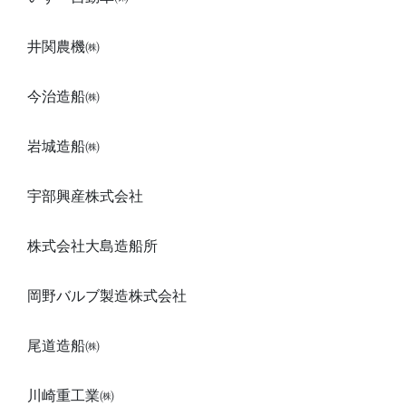
井関農機㈱
今治造船㈱
岩城造船㈱
宇部興産株式会社
株式会社大島造船所
岡野バルブ製造株式会社
尾道造船㈱
川崎重工業㈱