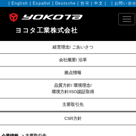
|
English
|
Español
|
Deutsche
|
한국
|
中文
| |
お問い合
ヨコタ工業株式会社
経営理念/ ごあいさつ
会社概要/ 沿革
拠点情報
品質方針/ 環境理念/
環境方針/ISO認証取得
主要取引先
CSR方針
企業情報
> 主要取引先