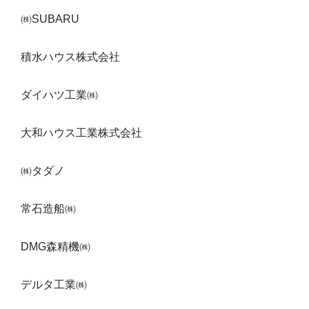
㈱SUBARU
積水ハウス株式会社
ダイハツ工業㈱
大和ハウス工業株式会社
㈱タダノ
常石造船㈱
DMG森精機㈱
デルタ工業㈱