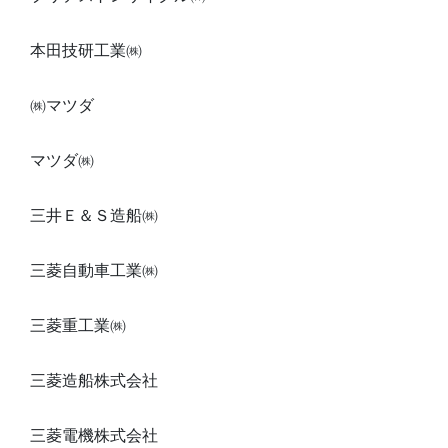
本田技研工業㈱
㈱マツダ
マツダ㈱
三井Ｅ＆Ｓ造船㈱
三菱自動車工業㈱
三菱重工業㈱
三菱造船株式会社
三菱電機株式会社