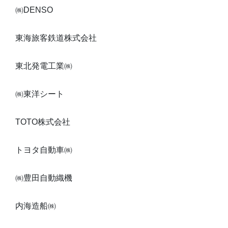
㈱DENSO
東海旅客鉄道株式会社
東北発電工業㈱
㈱東洋シート
TOTO株式会社
トヨタ自動車㈱
㈱豊田自動織機
内海造船㈱