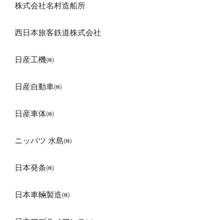
株式会社名村造船所
西日本旅客鉄道株式会社
日産工機㈱
日産自動車㈱
日産車体㈱
ニッパツ 水島㈱
日本発条㈱
日本車輛製造㈱