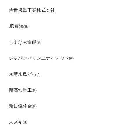
佐世保重工業株式会社
JR東海㈱
しまなみ造船㈱
ジャパンマリンユナイテッド㈱
㈱新来島どっく
新高知重工㈱
新日鐵住金㈱
スズキ㈱