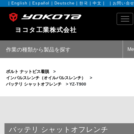
|
English
|
Español
|
Deutsche
|
한국
|
中文
| |
お問い合
ヨコタ工業株式会社
作業の種類から製品を探す
Me
ボルト ナットビス着脱
>
インパルスレンチ（オイルパルスレンチ）
>
バッテリ シャットオフレンチ
>
YZ-T900
バッテリ シャットオフレンチ