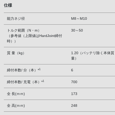
仕様
能力ネジ径
M8～M10
トルク範囲（N・m）
30～50
（参考値（上限値はHardJoint締付
時））
質 量（kg）
1.20（バッテリ除く本体質
量）
1
締付本数/ 分（本）*
6
1
締付本数/ 充電（本）*
700
全 長(ｍｍ)
173
全 高(ｍｍ)
248