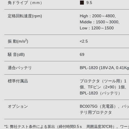
角ドライブ（ｍｍ）
9.5
定格回転速度(rpm)
High：2000～4800,
Middle：1500～3000,
Low：1200～1500
2
振 動(m/s
)
<2.5
騒 音(dB)
69
適合バッテリ
BPL-1820 (18V-2A, 0.41Kg
標準付属品
プロテクタ（ツール用）1
個、TFピン（2×90）1個、
BPL-1820（バッテリ）
オプション
BC0075G（充電器）、バ
テリ用プロテクタ
*1: 弊社テスト条件による算出（締付時間0.5ｓ 周囲温度30℃時）。ワー