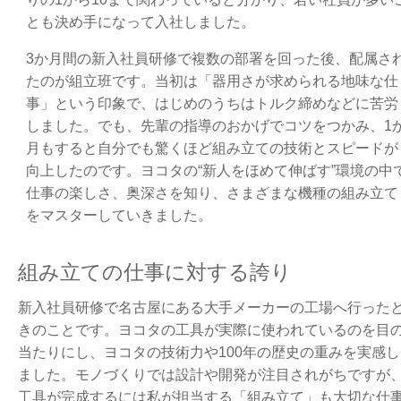
とも決め手になって入社しました。
3か月間の新入社員研修で複数の部署を回った後、配属さ
たのが組立班です。当初は「器用さが求められる地味な仕
事」という印象で、はじめのうちはトルク締めなどに苦労
しました。でも、先輩の指導のおかげでコツをつかみ、1
月もすると自分でも驚くほど組み立ての技術とスピードが
向上したのです。ヨコタの“新人をほめて伸ばす”環境の中
仕事の楽しさ、奥深さを知り、さまざまな機種の組み立て
をマスターしていきました。
組み立ての仕事に対する誇り
新入社員研修で名古屋にある大手メーカーの工場へ行った
きのことです。ヨコタの工具が実際に使われているのを目
当たりにし、ヨコタの技術力や100年の歴史の重みを実感し
ました。モノづくりでは設計や開発が注目されがちですが
工具が完成するには私が担当する「組み立て」も大切な仕